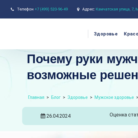
Телефон
+7 (499) 520-96-49
Адрес:
Камчатская улица, 7,
Здоровье
Крас
Почему руки муж
возможные реше
Главная
>
Блог
>
Здоровье
>
Мужское здоровье
Оценка стат
26.04.2024