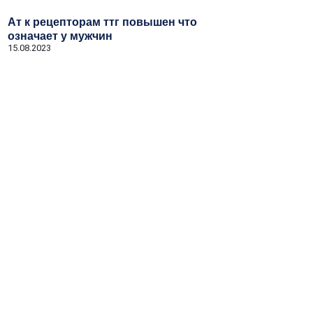
Ат к рецепторам ттг повышен что
означает у мужчин
15.08.2023