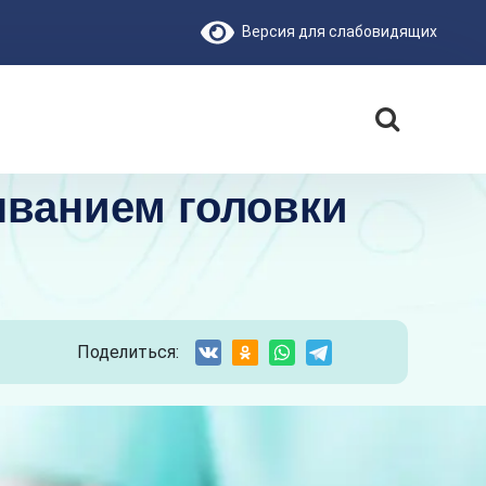
Версия для слабовидящих
ыванием головки
Поделиться: