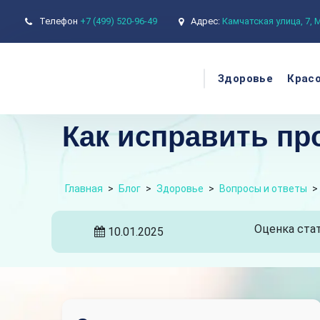
Телефон
+7 (499) 520-96-49
Адрес:
Камчатская улица, 7,
Здоровье
Крас
Как исправить пр
Главная
>
Блог
>
Здоровье
>
Вопросы и ответы
>
Оценка стат
10.01.2025