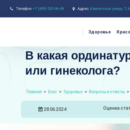
Телефон
+7 (499) 520-96-49
Адрес:
Камчатская улица, 7,
Здоровье
Крас
В какая ординату
или гинеколога?
Главная
>
Блог
>
Здоровье
>
Вопросы и ответы
>
Оценка стат
28.06.2024