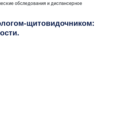
еские обследования и диспансерное
ологом-щитовидочником:
ости.